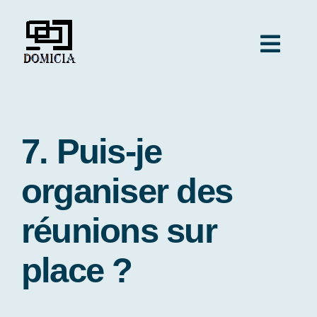
Passer
au
Togg
contenu
Navig
DOMICILIATION RABAT
7. Puis-je
Contact
organiser des
réunions sur
place ?